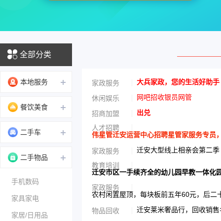
全部分类
本地服务
大兵家政，您的生活好助手
家政服务
网吧招收银员网管
休闲娱乐
餐饮美食
出兑
招商加盟
人才招聘
二手车
伟星管迁安运营中心招聘星管家服务专员，男性
迁安大型线上相亲会第二季
家政服务
二手物品
教育培训
迁安市区一手续齐全的幼儿园早教一体化
手机数码
家政服务
农村闲置屋顶，每块板前五年60元，后二
家具家电
迁安莱米奢品行，回收销售名
物品回收
家居/日用品