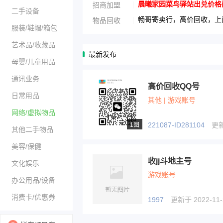
晨曦家园菜鸟驿站出兑价格面议1
招商加盟
二手设备
畅哥寄卖行，高价回收，上门
物品回收
服装/鞋帽/箱包
艺术品/收藏品
最新发布
母婴/儿童用品
通讯业务
高价回收QQ号
日常用品
其他 | 游戏账号
网络/虚拟物品
221087-ID281104
更新于
1图
其他二手物品
美容/保健
收jj斗地主号
文化娱乐
游戏账号
办公用品/设备
消费卡/优惠券
1997
更新于 2022-11-2