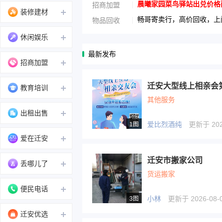
晨曦家园菜鸟驿站出兑价格面议1
招商加盟
装修建材
畅哥寄卖行，高价回收，上门
物品回收
休闲娱乐
最新发布
招商加盟
迁安大型线上相亲会
教育培训
其他服务
出租出售
爱比烈酒纯
更新于 2026
1图
爱在迁安
迁安市搬家公司
丢哪儿了
货运搬家
便民电话
小林
更新于 2026-08-0
3图
迁安优选