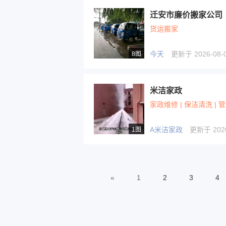
迁安市廉价搬家公司
货运搬家
今天
更新于 2026-08-0
8图
米洁家政
家政维修 | 保洁清洗 | 
A米洁家政
更新于 2026-
1图
«
1
2
3
4