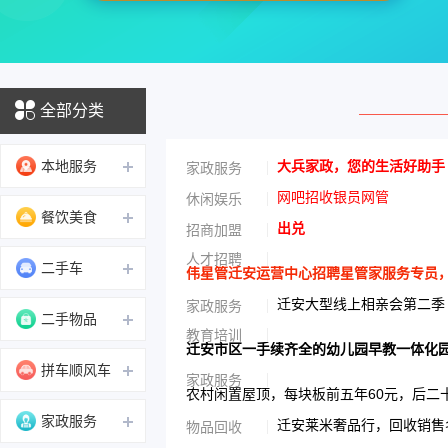
全部分类
本地服务
大兵家政，您的生活好助手
家政服务
网吧招收银员网管
休闲娱乐
餐饮美食
出兑
招商加盟
人才招聘
二手车
伟星管迁安运营中心招聘星管家服务专员，男性
迁安大型线上相亲会第二季
家政服务
二手物品
教育培训
迁安市区一手续齐全的幼儿园早教一体化
拼车顺风车
家政服务
农村闲置屋顶，每块板前五年60元，后二
家政服务
迁安莱米奢品行，回收销售名
物品回收