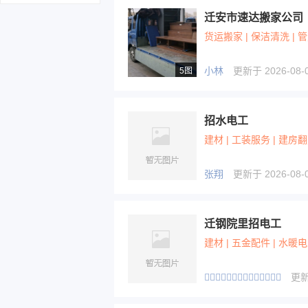
迁安市速达搬家公司
货运搬家 | 保洁清洗 | 
小林
更新于 2026-08-0
5图
招水电工
建材 | 工装服务 | 建房
张翔
更新于 2026-08-0
迁钢院里招电工
建材 | 五金配件 | 水暖
龙⃕⃕腾⃕⃕云⃕⃕上⃕⃕海⃕
更新于