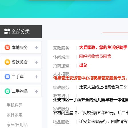
全部分类
本地服务
大兵家政，您的生活好助手
家政服务
网吧招收银员网管
休闲娱乐
餐饮美食
出兑
招商加盟
人才招聘
二手车
伟星管迁安运营中心招聘星管家服务专员，男性
迁安大型线上相亲会第二季
家政服务
二手物品
教育培训
迁安市区一手续齐全的幼儿园早教一体化
手机数码
家政服务
农村闲置屋顶，每块板前五年60元，后二
家具家电
迁安莱米奢品行，回收销售名
物品回收
家居/日用品