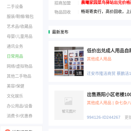
晨曦家园菜鸟驿站出兑价格面议1
招商加盟
二手设备
畅哥寄卖行，高价回收，上门
物品回收
服装/鞋帽/箱包
艺术品/收藏品
最新发布
母婴/儿童用品
通讯业务
低价出兑成人用品自
日常用品
其他成人用品
网络/虚拟物品
迁安市隆洁商贸 蔡鹏洁136
1图
其他二手物品
美容/保健
出售燕阳小区老楼10
文化娱乐
其他成人用品 | 杂七杂八
办公用品/设备
消费卡/优惠券
994126-ID244267
更新于