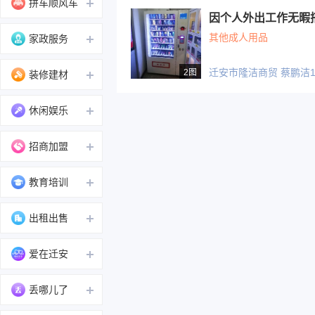
拼车顺风车
因个人外出工作无暇
其他成人用品
家政服务
迁安市隆洁商贸 蔡鹏洁136
2图
装修建材
休闲娱乐
招商加盟
教育培训
出租出售
爱在迁安
丢哪儿了