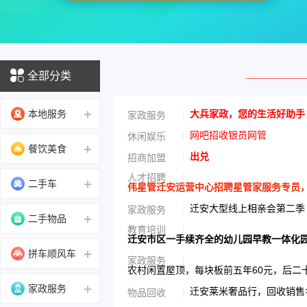
全部分类
本地服务
大兵家政，您的生活好助手
家政服务
网吧招收银员网管
休闲娱乐
餐饮美食
出兑
招商加盟
人才招聘
二手车
伟星管迁安运营中心招聘星管家服务专员，男性
迁安大型线上相亲会第二季
家政服务
二手物品
教育培训
迁安市区一手续齐全的幼儿园早教一体化
拼车顺风车
家政服务
农村闲置屋顶，每块板前五年60元，后二
家政服务
迁安莱米奢品行，回收销售名
物品回收