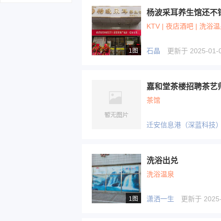
杨波采耳养生馆还不
KTV | 夜店酒吧 | 洗浴
石晶
更新于 2025-01-0
1图
茶馆
迁安信息港（深蓝科技
洗浴出兑
洗浴温泉
潇洒一生
更新于 2025-0
1图