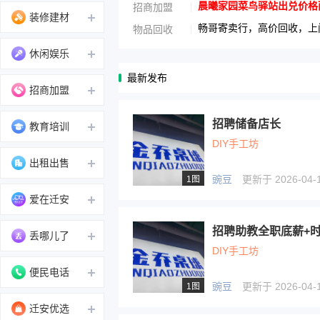
晨曦家园菜鸟驿站出兑价格面议1
招商加盟
装修建材
畅哥寄卖行，高价回收，上门
物品回收
休闲娱乐
最新发布
招商加盟
招聘储备店长
教育培训
DIY手工坊
出租出售
豌豆
更新于 2026-04-1
1图
爱在迁安
招聘助教全职底薪+
丢哪儿了
DIY手工坊
便民电话
豌豆
更新于 2026-04-1
1图
迁安优选