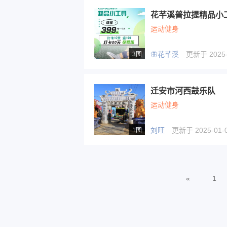
花芊溪普拉提精品小
运动健身
🦋花芊溪
更新于 2025-0
3图
迁安市河西鼓乐队
运动健身
刘旺
更新于 2025-01-0
1图
«
1