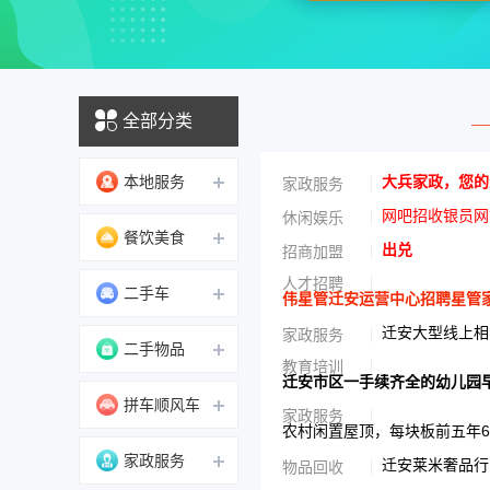
全部分类
本地服务
大兵家政，您的
家政服务
网吧招收银员网
休闲娱乐
餐饮美食
出兑
招商加盟
人才招聘
二手车
伟星管迁安运营中心招聘星管家服
迁安大型线上相
家政服务
二手物品
教育培训
迁安市区一手续齐全的幼儿园
拼车顺风车
家政服务
农村闲置屋顶，每块板前五年6
家政服务
迁安莱米奢品行，
物品回收