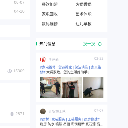
06-07
餐饮加盟
火锅香锅
04-10
家电回收
艺术体能
数码维修
幼儿早教
热门信息
换一换
02-22
李建新
#家电维修 | 货运搬家 | 保洁清洗 | 家具维
15309
修#
大兵家政，您的生活好助手3
07-07
迁安施工队
2871
#建材 | 家装服务 | 工装服务 | 建房翻建#
刷房 防水 喷漆 吊顶 彩钢翻新 真石漆 高空