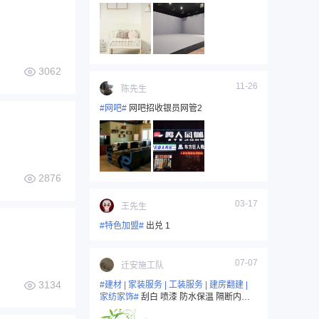
作业等157333212062
3062
11-26
陈先生
#网吧#
网吧招收银员网管2
2876
03-17
王先生
#特色加盟#
出兑 1
07-07
迁安施工队
3134
#建材 | 家装服务 | 工装服务 | 建房翻建 |
家纺家饰#
刮白 喷漆 防水保温 隔断内外
装修157333212061