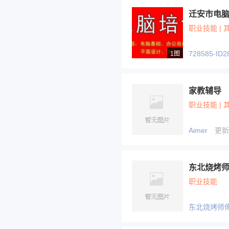
迁安市电
职业技能 | 
728585-ID2
1图
家教辅导
职业技能 | 
Aimer
更新于
东北烧烤
职业技能
东北烧烤师