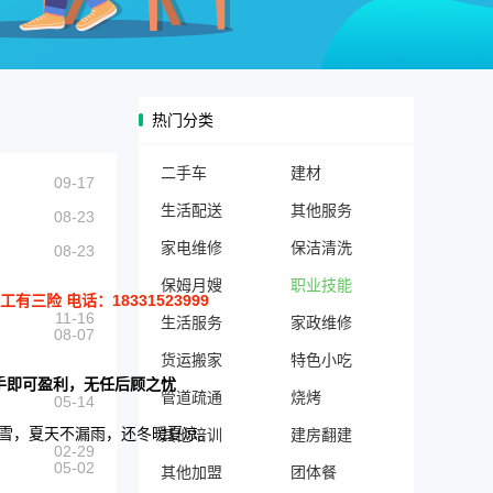
热门分类
二手车
建材
09-17
生活配送
其他服务
08-23
家电维修
保洁清洗
08-23
保姆月嫂
职业技能
险 电话：18331523999
11-16
生活服务
家政维修
08-07
货运搬家
特色小吃
手即可盈利，无任后顾之忧
管道疏通
烧烤
05-14
扫雪，夏天不漏雨，还冬暖夏凉。
其他培训
建房翻建
02-29
05-02
其他加盟
团体餐