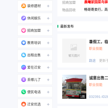
晨曦家园菜鸟驿站
招商加盟
装修建材
畅哥寄卖行，高
物品回收
休闲娱乐
最新发布
招商加盟
暑假工，
教育培训
职业技能
出租出售
路途
更新于 2
爱在迁安
诚意出售
丢哪儿了
职业技能
便民电话
032391-ID2
1图
迁安优选