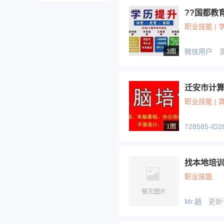
??国都教
职业技能 | 
微信用户
更
3图
迁安市计
职业技能 | 
728585-ID2
1图
找本地培
职业技能
Mr.趙
更新于 