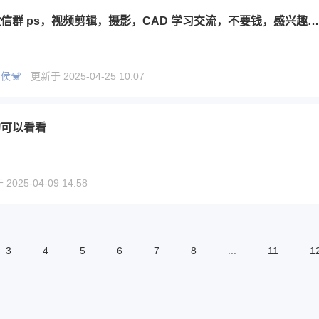
建了一个微信群 ps，视频剪辑，摄影，CAD 学习交流，不要钱，感兴趣的来，技多不压身
侯🐒
更新于 2025-04-25 10:07
的可以看看
025-04-09 14:58
3
4
5
6
7
8
...
11
1