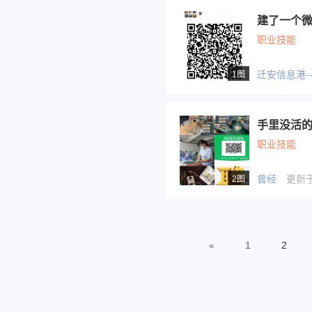
职业技能
迁安信息港--
1图
手里没活
职业技能
曾经
更新于 2
2图
«
1
2