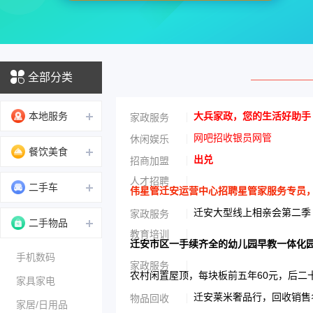
全部分类
本地服务
大兵家政，您的生活好助手
家政服务
网吧招收银员网管
休闲娱乐
餐饮美食
出兑
招商加盟
人才招聘
二手车
伟星管迁安运营中心招聘星管家服务专员，男性
迁安大型线上相亲会第二季
家政服务
二手物品
教育培训
迁安市区一手续齐全的幼儿园早教一体化
手机数码
家政服务
农村闲置屋顶，每块板前五年60元，后二
家具家电
迁安莱米奢品行，回收销售名
物品回收
家居/日用品