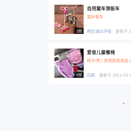
自用童车滑板车
童床童车
帶赱涐の泘吸
更新于 20
2图
爱音儿童餐椅
椅子/凳 | 其他家居用品 
闫莉
更新于 2021-03-1
6图
«