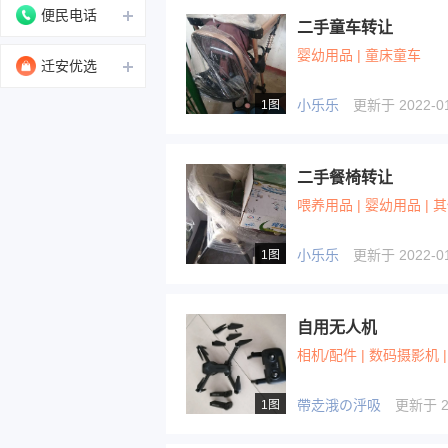
便民电话
二手童车转让
婴幼用品 | 童床童车
迁安优选
小乐乐
更新于 2022-01-
1图
二手餐椅转让
喂养用品 | 婴幼用品 |
小乐乐
更新于 2022-01-
1图
自用无人机
相机/配件 | 数码摄影机 |
帶赱涐の泘吸
更新于 20
1图