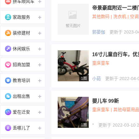
拼车顺风车
帝景豪庭附近一二楼
其他数码 | 洗衣机 | 空调
家政服务
郭晏伽
更新于 2023-04-
装修建材
休闲娱乐
童床童车
招商加盟
小茹
更新于 2022-04-0
1图
教育培训
出租出售
婴儿车 99新
童床童车 | 其他母婴用
爱在迁安
°
更新于 2022-03-10 2
1图
丢哪儿了