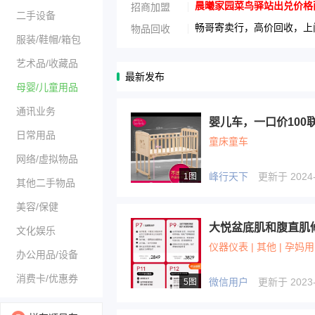
晨曦家园菜鸟驿站出兑价格面议1
招商加盟
二手设备
畅哥寄卖行，高价回收，上门
物品回收
服装/鞋帽/箱包
艺术品/收藏品
最新发布
母婴/儿童用品
通讯业务
婴儿车，一口价100联系
日常用品
童床童车
网络/虚拟物品
峰行天下
更新于 2024-0
1图
其他二手物品
美容/保健
文化娱乐
仪器仪表 | 其他 | 孕妈
办公用品/设备
消费卡/优惠券
微信用户
更新于 2023-0
5图