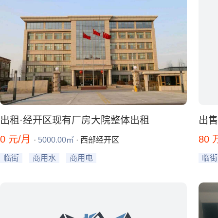
出租·经开区现有厂房大院整体出租
出售
0 元/月
80
·
5000.00㎡
· 西部经开区
临街
商用水
商用电
临街