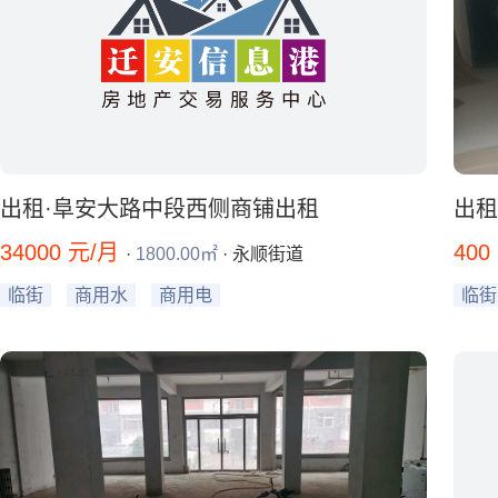
出租·阜安大路中段西侧商铺出租
出租
34000 元/月
400
·
1800.00㎡
· 永顺街道
临街
商用水
商用电
临街