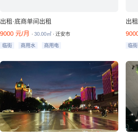
出租·底商单间出租
出租
9000 元/月
900
·
30.00㎡
· 迁安市
临街
商用水
商用电
临街