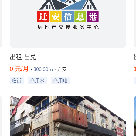
出租·出兑
0 元/月
·
300.00㎡
· 迁安
临街
商用水
商用电