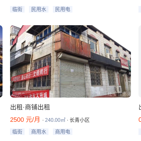
临街
民用水
民用电
出租·商铺出租
2500 元/月
·
240.00㎡
· 长青小区
临街
商用水
商用电