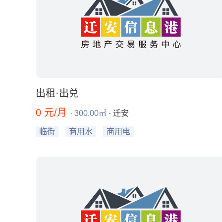
出租·出兑
0 元/月
·
300.00㎡
· 迁安
临街
商用水
商用电