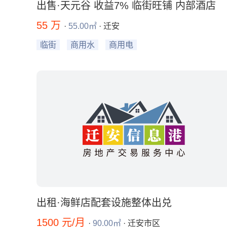
出售·天元谷 收益7% 临街旺铺 内部酒店
55 万
·
55.00㎡
· 迁安
临街
商用水
商用电
出租·海鲜店配套设施整体出兑
1500 元/月
·
90.00㎡
· 迁安市区