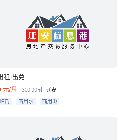
出租·出兑
0 元/月
·
300.00㎡
· 迁安
临街
商用水
商用电