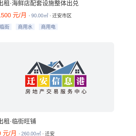
出租·海鲜店配套设施整体出兑
1500 元/月
·
90.00㎡
· 迁安市区
临街
商用水
商用电
出租·临街旺铺
0 元/月
·
260.00㎡
· 迁安