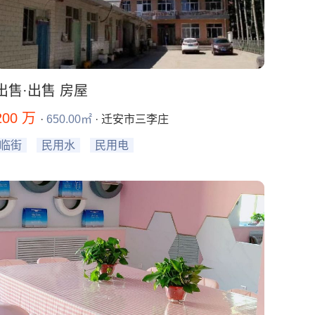
出售·出售 房屋
200 万
·
650.00㎡
· 迁安市三李庄
临街
民用水
民用电