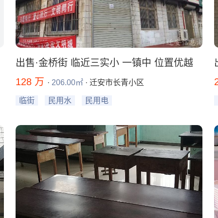
出售·金桥街 临近三实小 一镇中 位置优越
128 万
·
206.00㎡
· 迁安市长青小区
临街
民用水
民用电