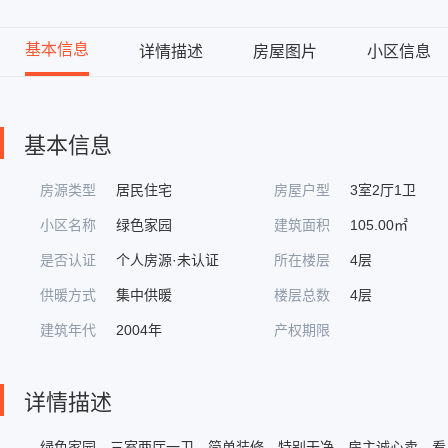
基本信息
详情描述
房屋图片
小区信息
基本信息
房源类型
居民住宅
房屋户型
3室2厅1卫
小区名称
绿色家园
建筑面积
105.00㎡
是否认证
个人房源·未认证
所在楼层
4层
供暖方式
集中供暖
楼层总数
4层
建筑年代
2004年
产权期限
详情描述
绿色家园，三室两厅一卫，简单装修，特别干净，房主诚心卖，看