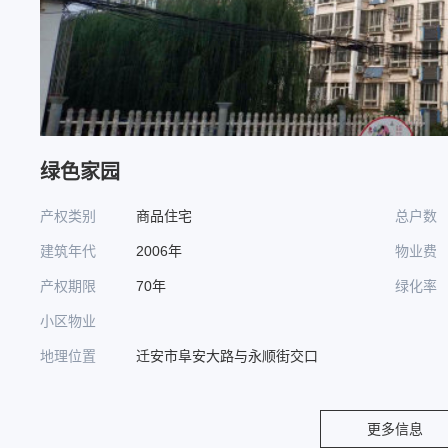
绿色家园
产权类别
商品住宅
总户数
建筑年代
2006年
物业费
产权期限
70年
绿化率
小区物业
地理位置
迁安市阜安大路与永顺街交口
更多信息