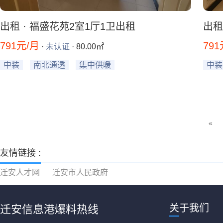
出租 · 福盛花苑2室1厅1卫出租
出租
791元/月
791
·
未认证
· 80.00㎡
中装
南北通透
集中供暖
中装
«
友情链接 :
迁安人才网
迁安市人民政府
关于我们
迁安信息港爆料热线