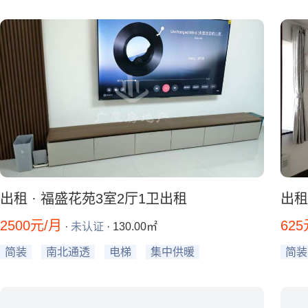
出租 · 福盛花苑3室2厅1卫出租
出租
2500元/月
625
·
未认证
· 130.00㎡
简装
南北通透
电梯
集中供暖
简装