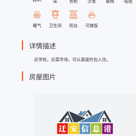
WIFI
床
衣柜
沙发
桌椅
电视
卫生间
暖气
阳台
可做饭
详情描述
近学校，近菜市场，可以直接拎包入住。
房屋图片