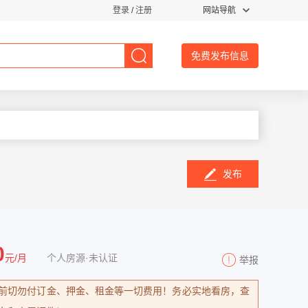
登录
/
注册
网站导航
免费发布信息
发布
0
元/月
个人房源·未认证
举报
前切勿付订金、押金、租金等一切费用！务必实地看房，查