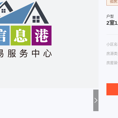
验房
户型
2室
小区名
房源类
房屋装