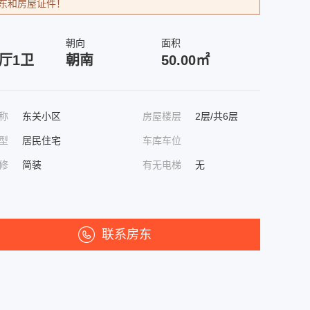
东和房屋证件！
朝向
面积
1厅1卫
朝南
50.00㎡
称
东关小区
房屋楼层
2层/共6层
型
居民住宅
车库车位
修
简装
有无电梯
无
联系房东