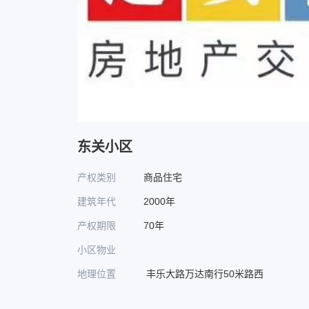
东关小区
产权类别
商品住宅
建筑年代
2000年
产权期限
70年
小区物业
地理位置
丰乐大路万达南行50米路西