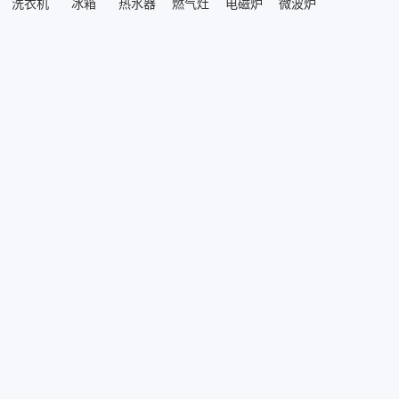
洗衣机
冰箱
热水器
燃气灶
电磁炉
微波炉