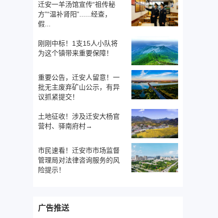
迁安一羊汤馆宣传“祖传秘
方”“温补肾阳”......经查，
假...
刚刚中标！1支15人小队将
为这个镇带来重要保障！
重要公告，迁安人留意！一
批无主废弃矿山公示，有异
议抓紧提交！
土地征收！涉及迁安大杨官
营村、驿南府村→
市民速看！迁安市市场监督
管理局对法律咨询服务的风
险提示！
广告推送