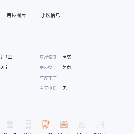
房屋图片
小区信息
1厅1卫
房屋装修
简装
00㎡
房屋朝向
朝南
车库车库
有无电梯
无